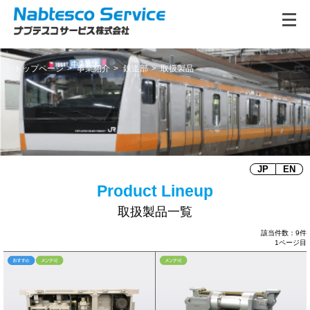
トップページ
事業紹介
鉄道部
取扱製品
JP
EN
取扱製品一覧
該当件数：9件
1ページ目