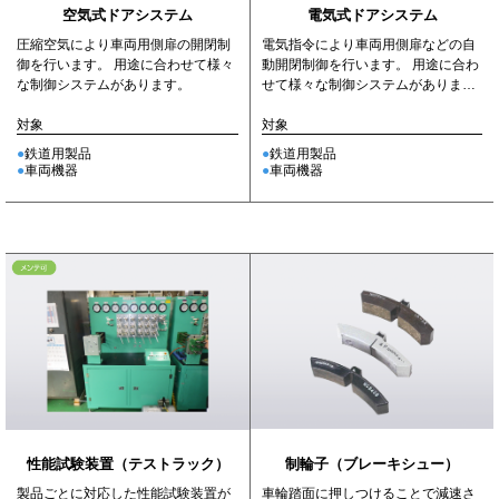
電気式ドアシステム
空気式ドアシステム
電気指令により車両用側扉などの自
圧縮空気により車両用側扉の開閉制
動開閉制御を行います。 用途に合わ
御を行います。 用途に合わせて様々
せて様々な制御システムがありま
な制御システムがあります。
す。
対象
対象
鉄道用製品
鉄道用製品
車両機器
車両機器
制輪子（ブレーキシュー）
性能試験装置（テストラック）
車輪踏面に押しつけることで減速さ
製品ごとに対応した性能試験装置が