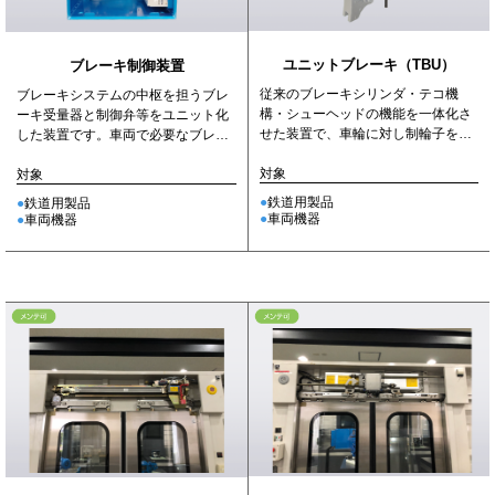
ユニットブレーキ（TBU）
ブレーキ制御装置
従来のブレーキシリンダ・テコ機
ブレーキシステムの中枢を担うブレ
構・シューヘッドの機能を一体化さ
ーキ受量器と制御弁等をユニット化
せた装置で、車輪に対し制輪子を通
した装置です。車両で必要なブレー
じてブレーキ力を伝達します。
キ圧力を制御します。
対象
対象
鉄道用製品
鉄道用製品
車両機器
車両機器