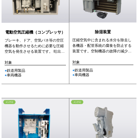
除湿装置
電動空気圧縮機（コンプレッサ）
圧縮空気中に含まれる水分を除去し
ブレーキ、ドア、空気バネ等の空圧
各機器・配管系統の腐食を防止する
機器を動作させるために必要な圧縮
装置です。空制機器の故障の減少と
空気を発生させる装置です。 吐出容
寿命の延長に大きな効果がありま
量・圧縮方式毎に型式があります。
す。
対象
対象
鉄道用製品
鉄道用製品
車両機器
車両機器