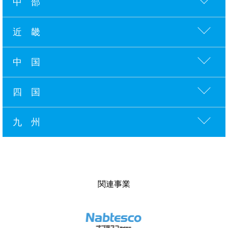
中 部
近 畿
中 国
四 国
九 州
関連事業